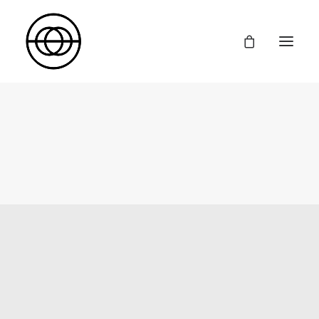
Inicio
Formación
Diseño y Comunicación de Moda
Producción y Comunicación de Moda
Dirección Creativa
Cursos Cortos
Proyectos
La Escuela
Contacto