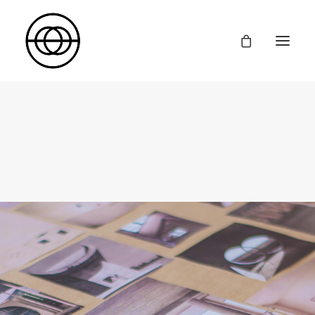
Inicio
Formación
Diseño y Comunicación de Moda
Producción y Comunicación de Moda
Dirección Creativa
Cursos Cortos
Proyectos
La Escuela
Contacto