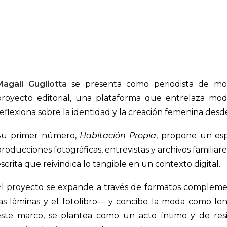
Magalí Gugliotta
se presenta como periodista de mod
proyecto editorial, una plataforma que entrelaza mod
eflexiona sobre la identidad y la creación femenina desde
Su primer número,
Habitación Propia
, propone un esp
roducciones fotográficas, entrevistas y archivos familiar
scrita que reivindica lo tangible en un contexto digital.
El proyecto se expande a través de formatos complemen
las láminas y el fotolibro— y concibe la moda como leng
este marco, se plantea como un acto íntimo y de resis