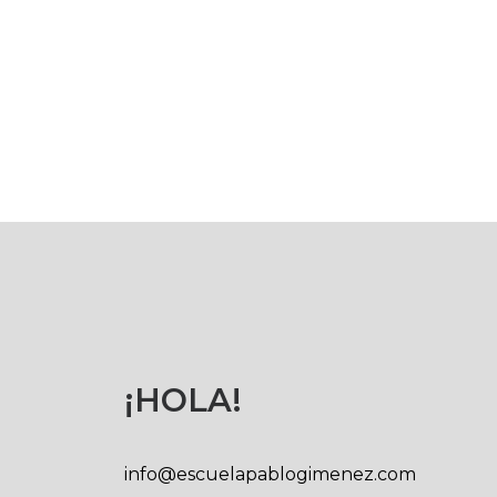
¡HOLA!
info@escuelapablogimenez.com