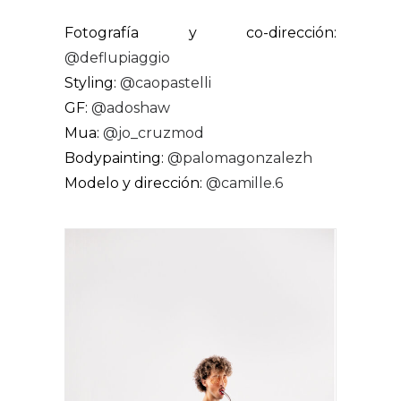
Fotografía y co-dirección:
@deflupiaggio
Styling:
@caopastelli
GF:
@adoshaw
Mua:
@jo_cruzmod
Bodypainting:
@palomagonzalezh
Modelo y dirección:
@camille.6