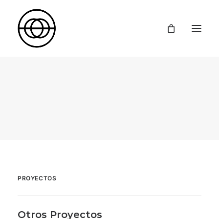
Inicio
Formación
Diseño y Comunicación de Moda
Producción y Comunicación de Moda
Dirección Creativa
Cursos Cortos
Proyectos
La Escuela
Contacto
PROYECTOS
Otros Proyectos