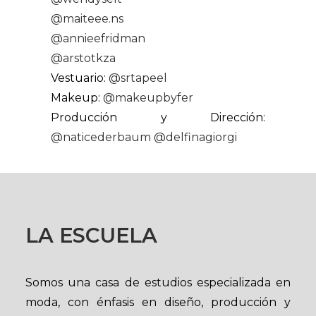
@maiteee.ns
@annieefridman
@arstotkza
Vestuario:
@srtapeel
Makeup:
@makeupbyfer
Producción y Dirección:
@naticederbaum
@delfinagiorgi
LA ESCUELA
Somos una casa de estudios especializada en
moda, con énfasis en diseño, producción y