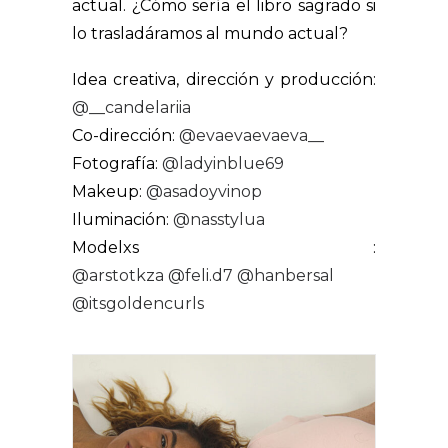
actual. ¿Cómo sería el libro sagrado si
lo trasladáramos al mundo actual?
Idea creativa, dirección y producción:
@__candelariia
Co-dirección:
@evaevaevaeva__
Fotografía:
@ladyinblue69
Makeup:
@asadoyvinop
Iluminación:
@nasstylua
Modelxs :
@arstotkza
@feli.d7
@hanbersal
@itsgoldencurls