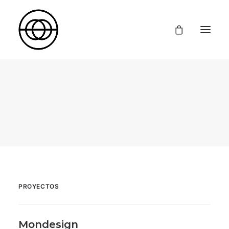
Inicio
Formación
Diseño y Comunicación de Moda
Producción y Comunicación de Moda
Dirección Creativa
Cursos Cortos
Proyectos
La Escuela
Contacto
PROYECTOS
Mondesign