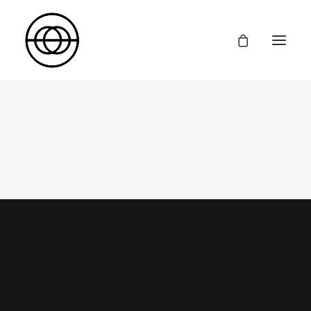
Inicio
Formación
Diseño y Comunicación de Moda
Producción y Comunicación de Moda
Dirección Creativa
Cursos Cortos
Proyectos
La Escuela
Contacto