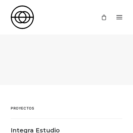
Inicio
Formación
Diseño y Comunicación de Moda
Producción y Comunicación de Moda
Dirección Creativa
Cursos Cortos
Proyectos
La Escuela
Contacto
PROYECTOS
Integra Estudio